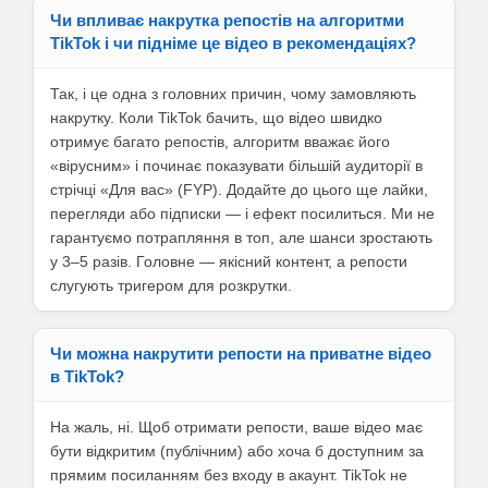
Чи впливає накрутка репостів на алгоритми
TikTok і чи підніме це відео в рекомендаціях?
Так, і це одна з головних причин, чому замовляють
накрутку. Коли TikTok бачить, що відео швидко
отримує багато репостів, алгоритм вважає його
«вірусним» і починає показувати більшій аудиторії в
стрічці «Для вас» (FYP). Додайте до цього ще лайки,
перегляди або підписки — і ефект посилиться. Ми не
гарантуємо потрапляння в топ, але шанси зростають
у 3–5 разів. Головне — якісний контент, а репости
слугують тригером для розкрутки.
Чи можна накрутити репости на приватне відео
в TikTok?
На жаль, ні. Щоб отримати репости, ваше відео має
бути відкритим (публічним) або хоча б доступним за
прямим посиланням без входу в акаунт. TikTok не