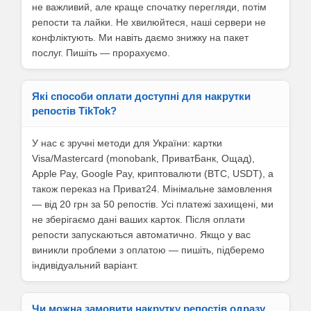
не важливий, але краще спочатку перегляди, потім
репости та лайки. Не хвилюйтеся, наші сервери не
конфліктують. Ми навіть даємо знижку на пакет
послуг. Пишіть — прорахуємо.
Які способи оплати доступні для накрутки
репостів TikTok?
У нас є зручні методи для України: картки
Visa/Mastercard (monobank, ПриватБанк, Ощад),
Apple Pay, Google Pay, криптовалюти (BTC, USDT), а
також переказ на Приват24. Мінімальне замовлення
— від 20 грн за 50 репостів. Усі платежі захищені, ми
не зберігаємо дані ваших карток. Після оплати
репости запускаються автоматично. Якщо у вас
виникли проблеми з оплатою — пишіть, підберемо
індивідуальний варіант.
Чи можна замовити накрутку репостів одразу