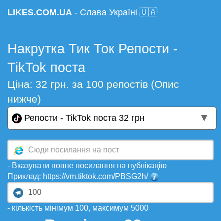
LIKES.COM.UA
- Слава Україні 🇺🇦
Накрутка Тик Ток Репости -
TikTok поста
Ціна: 32 грн. за 100 репостів (Опис
нижче)
▼
Репости - TikTok поста 32 грн
- Вказувати повне посилання на публікацію
Приклад: https://vm.tiktok.com/PBSG2h/
- кількість мінімум 100, максимум 5000