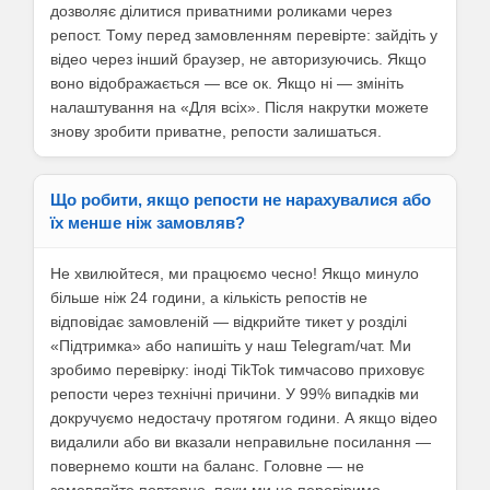
дозволяє ділитися приватними роликами через
репост. Тому перед замовленням перевірте: зайдіть у
відео через інший браузер, не авторизуючись. Якщо
воно відображається — все ок. Якщо ні — змініть
налаштування на «Для всіх». Після накрутки можете
знову зробити приватне, репости залишаться.
Що робити, якщо репости не нарахувалися або
їх менше ніж замовляв?
Не хвилюйтеся, ми працюємо чесно! Якщо минуло
більше ніж 24 години, а кількість репостів не
відповідає замовленій — відкрийте тикет у розділі
«Підтримка» або напишіть у наш Telegram/чат. Ми
зробимо перевірку: іноді TikTok тимчасово приховує
репости через технічні причини. У 99% випадків ми
докручуємо недостачу протягом години. А якщо відео
видалили або ви вказали неправильне посилання —
повернемо кошти на баланс. Головне — не