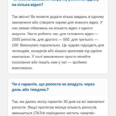
на кілька відео?
Так звісно! Ви можете додати кілька завдань в одному
замовленні або створити окремі для кожного відео. У
нас немає обмежень на кількість відео з одного
акаунта. Часто роблять так: для головного відео —
2000 репостів, для другого — 500, для третього —
100. Виконуємо паралельно. Це чудово підходить для
челенджів, конкурсів або кількох креативів під однією
кампанією. У полі замовлення просто міняйте
посилання або пишіть нам у чат — зробимо
комплексно.
Чи є гарантія, що репости не впадуть через
день або тиждень?
Так, ми даємо чесну гарантію 30 днів на всі замовлені
репости. Якщо протягом місяця кількість репостів
зменшиться (TikTok періодично чистить «мертві»