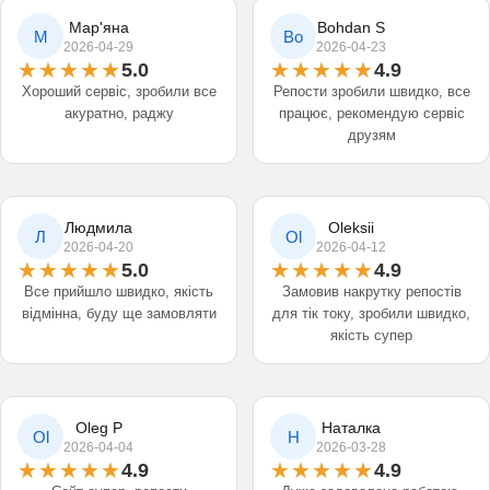
Мар'яна
Bohdan S
М
Bo
2026-04-29
2026-04-23
5.0
4.9
Хороший сервіс, зробили все
Репости зробили швидко, все
акуратно, раджу
працює, рекомендую сервіс
друзям
Людмила
Oleksii
Л
Ol
2026-04-20
2026-04-12
5.0
4.9
Все прийшло швидко, якість
Замовив накрутку репостів
відмінна, буду ще замовляти
для тік току, зробили швидко,
якість супер
Oleg P
Наталка
Ol
Н
2026-04-04
2026-03-28
4.9
4.9