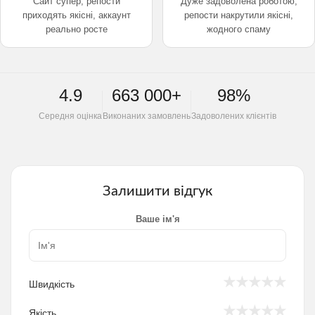
Сайт супер, репости
Дуже задоволена роботою,
приходять якісні, аккаунт
репости накрутили якісні,
реально росте
жодного спаму
4.9
663 000+
98%
Середня оцінка
Виконаних замовлень
Задоволених клієнтів
Залишити відгук
Ваше ім'я
★
★
★
★
★
Швидкість
★
★
★
★
★
Якість