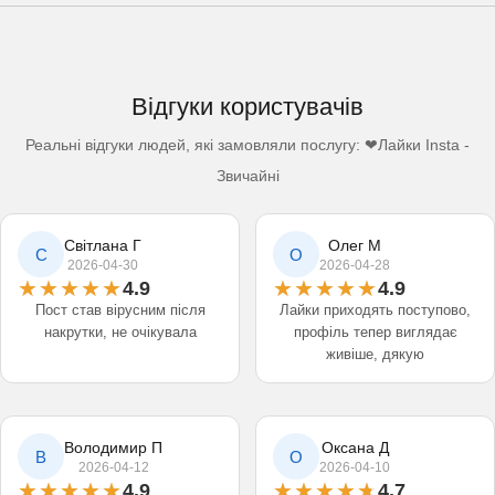
Відгуки користувачів
Реальні відгуки людей, які замовляли послугу: ❤Лайки Insta -
Звичайні
Світлана Г
Олег М
С
О
2026-04-30
2026-04-28
4.9
4.9
Пост став вірусним після
Лайки приходять поступово,
накрутки, не очікувала
профіль тепер виглядає
живіше, дякую
Володимир П
Оксана Д
В
О
2026-04-12
2026-04-10
4.9
4.7