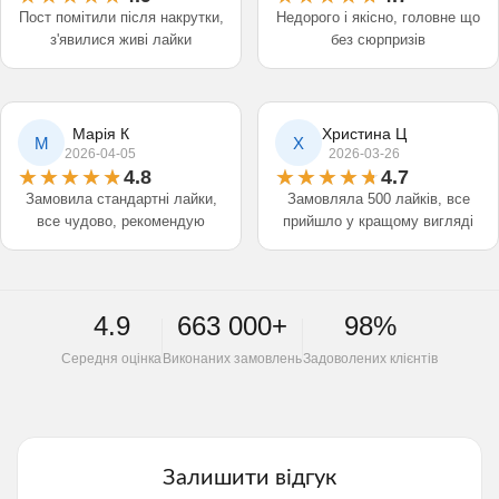
Пост помітили після накрутки,
Недорого і якісно, головне що
з'явилися живі лайки
без сюрпризів
Марія К
Христина Ц
М
Х
2026-04-05
2026-03-26
4.8
4.7
Замовила стандартні лайки,
Замовляла 500 лайків, все
все чудово, рекомендую
прийшло у кращому вигляді
4.9
663 000+
98%
Середня оцінка
Виконаних замовлень
Задоволених клієнтів
Залишити відгук