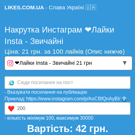
LIKES.COM.UA
- Слава Україні 🇺🇦
Накрутка Инстаграм ❤Лайки
Insta - Звичайні
Ціна: 21 грн. за 100 лайків (Опис нижче)
▼
❤Лайки Insta - Звичайні 21 грн
- Вказувати посилання на публікацію
Приклад: https://www.instagram.com/p/AoCBfQnAyBl/
- кількість мінімум 100, максимум 30000
Вартість:
42
грн.