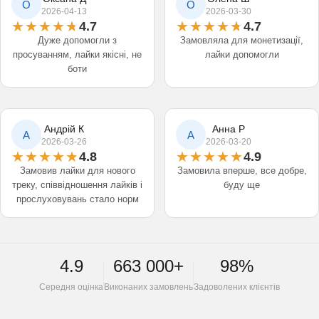
О
О
2026-04-13
2026-03-30
4.7
4.7
Дуже допомогли з
Замовляла для монетизації,
просуванням, лайки якісні, не
лайки допомогли
боти
Андрій К
Анна Р
А
А
2026-03-26
2026-03-20
4.8
4.9
Замовив лайки для нового
Замовила вперше, все добре,
треку, співвідношення лайків і
буду ще
прослуховувань стало норм
4.9
663 000+
98%
Середня оцінка
Виконаних замовлень
Задоволених клієнтів