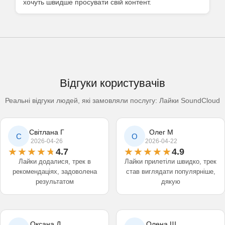
хочуть швидше просувати свій контент.
Відгуки користувачів
Реальні відгуки людей, які замовляли послугу: Лайки SoundCloud
Світлана Г
Олег М
С
О
2026-04-26
2026-04-22
4.7
4.9
Лайки додалися, трек в
Лайки прилетіли швидко, трек
рекомендаціях, задоволена
став виглядати популярніше,
результатом
дякую
Оксана Д
Олена Ш