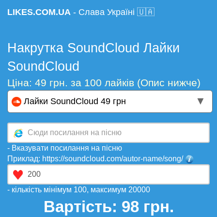
LIKES.COM.UA
- Слава Україні 🇺🇦
Накрутка SoundCloud Лайки
SoundCloud
Ціна: 49 грн. за 100 лайків (Опис нижче)
▼
Лайки SoundCloud 49 грн
- Вказувати посилання на пісню
Приклад: https://soundcloud.com/autor-name/song/
- кількість мінімум 100, максимум 20000
Вартість:
98
грн.