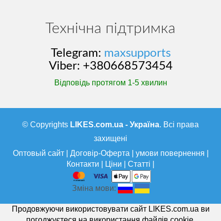
Технічна підтримка
Telegram:
maxsupports
Viber: +380668573454
Відповідь протягом 1-5 хвилин
© Copyrights
LIKES.com.ua - Україна
. Всі права
захищені
Оптовый сайт
|
Договір-Оферта
|
умови повернення
|
Контакти
|
Ціни
|
Статті
|
Зміна мови:
Продовжуючи використовувати сайт LIKES.com.ua ви
погоджуєтеся на використання файлів cookie.