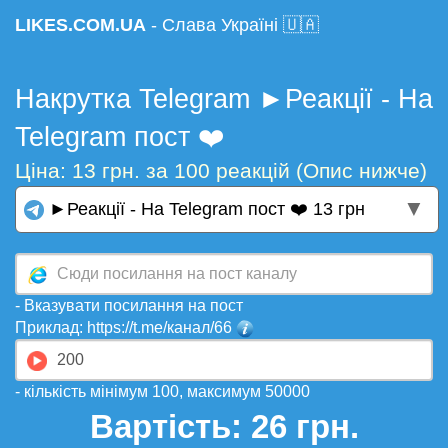
LIKES.COM.UA
- Слава Україні 🇺🇦
Накрутка Telegram ►Реакції - На
Telegram пост ❤️
Ціна: 13 грн. за 100 реакцій (Опис нижче)
▼
►Реакції - На Telegram пост ❤️ 13 грн
- Вказувати посилання на пост
Приклад: https://t.me/канал/66
- кількість мінімум 100, максимум 50000
Вартість:
26
грн.