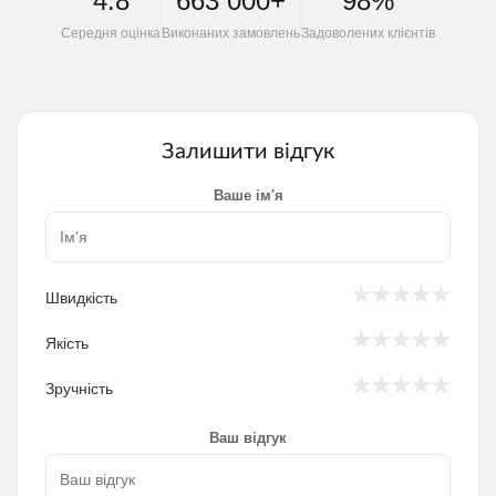
4.8
663 000+
98%
Середня оцінка
Виконаних замовлень
Задоволених клієнтів
Залишити відгук
Ваше ім'я
★
★
★
★
★
Швидкість
★
★
★
★
★
Якість
★
★
★
★
★
Зручність
Ваш відгук