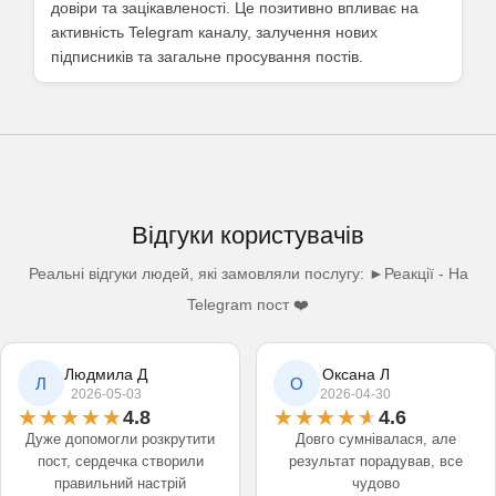
довіри та зацікавленості. Це позитивно впливає на
активність Telegram каналу, залучення нових
підписників та загальне просування постів.
Відгуки користувачів
Реальні відгуки людей, які замовляли послугу: ►Реакції - На
Telegram пост ❤️
Людмила Д
Оксана Л
Л
О
2026-05-03
2026-04-30
4.8
4.6
Дуже допомогли розкрутити
Довго сумнівалася, але
пост, сердечка створили
результат порадував, все
правильний настрій
чудово