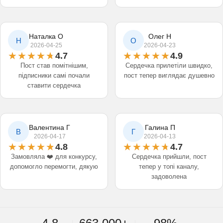
Наталка О
Олег Н
Н
О
2026-04-25
2026-04-23
4.7
4.9
Пост став помітнішим,
Сердечка прилетіли швидко,
підписники самі почали
пост тепер виглядає душевно
ставити сердечка
Валентина Г
Галина П
В
Г
2026-04-17
2026-04-13
4.8
4.7
Замовляла ❤️ для конкурсу,
Сердечка прийшли, пост
допомогло перемогти, дякую
тепер у топі каналу,
задоволена