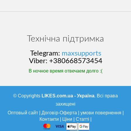
Технічна підтримка
Telegram:
maxsupports
Viber: +380668573454
В ночное время отвечаем долго :(
© Copyrights
LIKES.com.ua - Україна
. Всі права
захищені
Оптовый сайт
|
Договір-Оферта
|
умови повернення
|
Контакти
|
Ціни
|
Статті
|