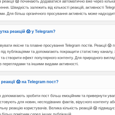
в реакції 😱 починають додаватися автоматично вже через кілька
ня. Швидкість залежить від кількості реакцій, активності Teleg
ми. Для більш органічного просування активність може надходит
утка реакцій 😱 у Telegram?
вувати якісне та плавне просування Telegram постів. Реакції 😱
 під публікаціями та допомагають покращити статистику каналу,
ї та створити ефект популярного контенту. Для природного вигл
 з переглядами та іншими видами активності.
 реакції 😱 на Telegram пост?
am допомагають зробити пост більш емоційним та привернути увагу
стовують для новин, несподіваних фактів, вірусного контенту або 
ьну реакцію користувачів. Велика кількість реакцій 😱 підвищує
о більш помітним серед інших публікацій.