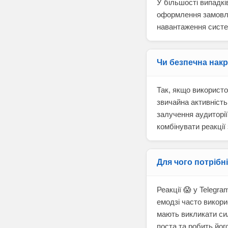
У більшості випадкі
оформлення замовлен
навантаження систе
Чи безпечна накр
Так, якщо використо
звичайна активність
залучення аудиторі
комбінувати реакції
Для чого потрібні
Реакції 😱 у Telegr
емодзі часто викори
мають викликати сил
поста та робить йог