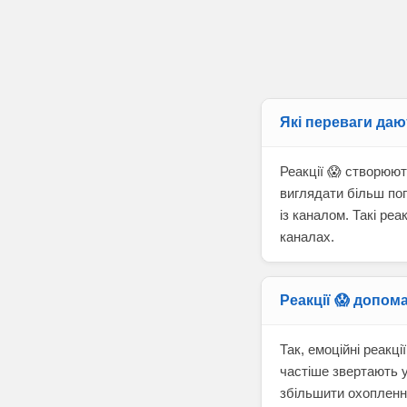
Які переваги даю
Реакції 😱 створюют
виглядати більш по
із каналом. Такі ре
каналах.
Реакції 😱 допо
Так, емоційні реакц
частіше звертають у
збільшити охоплення