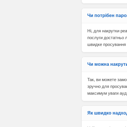
Чи потрібен паро
Ні, для накрутки ре
послуги достатньо л
швидке просування 
Чи можна накрути
Так, ви можете замов
зручно для просуван
максимум уваги ауди
Як швидко надход