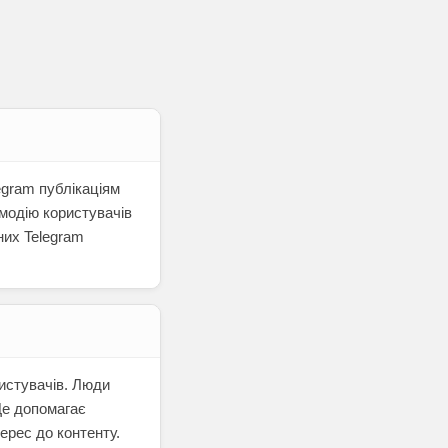
egram публікаціям
модію користувачів
них Telegram
ристувачів. Люди
 Це допомагає
ерес до контенту.