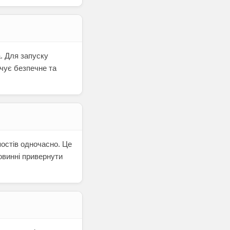
а. Для запуску
чує безпечне та
 постів одночасно. Це
повинні привернути