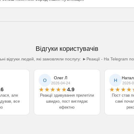
Відгуки користувачів
ьні відгуки людей, які замовляли послугу: ►Реакції - На Telegram по
Олег Л
Натал
О
Н
2026-04-24
2026-0
.6
4.9
алася, але
Реакції здивування прилетіли
Пост став п
адував, все
швидко, пост виглядає
самі поча
во
ефектно
рек