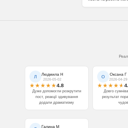
Реал
Людмила Н
Оксана Г
Л
О
2026-05-02
2026-04-29
4.8
4
Дуже допомогли розкрутити
Довго сумнів
пост, реакції здивування
результат пор
додали драматизму
чудо
Галина М