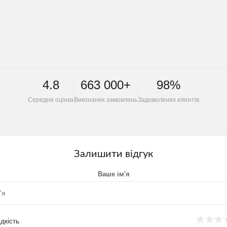
4.8
663 000+
98%
Середня оцінка
Виконаних замовлень
Задоволених клієнтів
Залишити відгук
Ваше ім'я
★
★
★
дкість