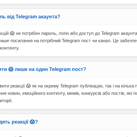
ль від Telegram акаунта?
акцій 😱 не потрібен пароль, логін або доступ до Telegram акаунт
ише посилання на потрібний Telegram пост чи канал. Це забезпе
контенту.
ти 😱 лише на один Telegram пост?
ити реакції 😱 як на окрему Telegram публікацію, так і на кілька
ня новин, емоційного контенту, мемів, конкурсів або постів, які 
торії.
ять реакції 😱?