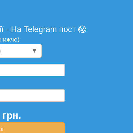
 - На Telegram пост 😱
 нижче)
▼
н
грн.
ка