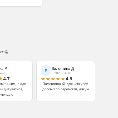
ст 😱
ка Р
Валентина Д
В
4-23
2026-04-16
4.7
4.8
омітнішим, люди
Замовляла 😱 для конкурсу,
ли дивуватися,
допомогло перемогти, дякую
омендую