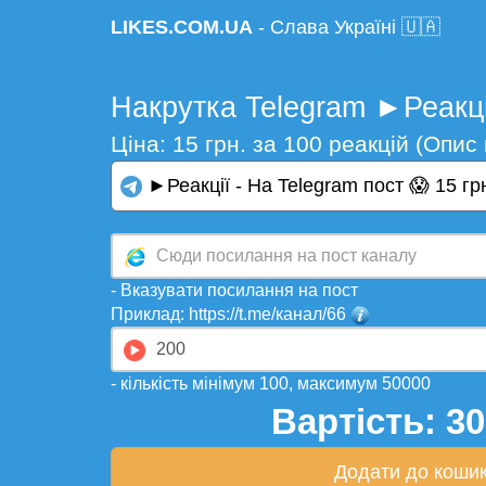
LIKES.COM.UA
- Слава Україні 🇺🇦
Накрутка Telegram ►Реакції
Ціна: 15 грн. за 100 реакцій (Опис
►Реакції - На Telegram пост 😱 15 гр
- Вказувати посилання на пост
Приклад: https://t.me/канал/66
- кількість мінімум 100, максимум 50000
Вартість:
30
Додати до коши