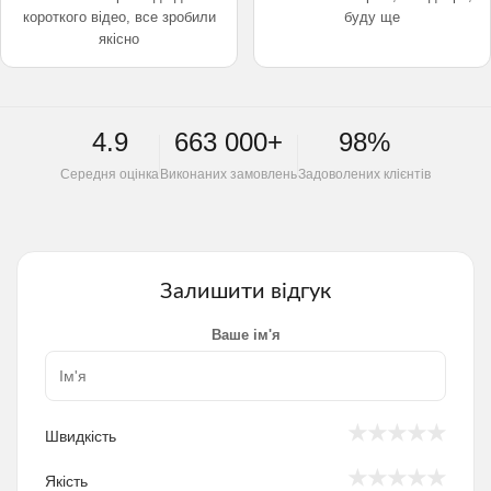
короткого відео, все зробили
буду ще
якісно
4.9
663 000+
98%
Середня оцінка
Виконаних замовлень
Задоволених клієнтів
Залишити відгук
Ваше ім'я
★
★
★
★
★
Швидкість
★
★
★
★
★
Якість