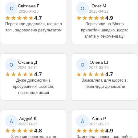
Світлана Г
Олег М
С
О
2026-04-25
2026-04-23
4.7
4.9
Перегляди додалися, шортс в
Перегляди на Shorts
топі, задоволена результатом
прилетіли швидко, шортс
злетів у рекомендації
Оксана Д
Олена Ш
О
О
2026-04-11
2026-03-30
4.7
4.7
Дуже допомогли з
Замовляла для шортсів,
просуванням шортсів,
перегляди допомогли
перегляди якісні
Андрій К
Анна Р
А
А
2026-03-26
2026-03-20
4.8
4.9
Замовив перегляди для
Замовила вперше, все добре,