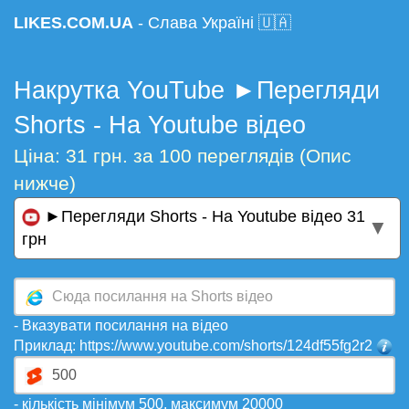
LIKES.COM.UA
- Слава Україні 🇺🇦
Накрутка YouTube ►Перегляди
Shorts - На Youtube відео
Ціна: 31 грн. за 100 переглядів (Опис
нижче)
►Перегляди Shorts - На Youtube відео 31
▼
грн
- Вказувати посилання на відео
Приклад: https://www.youtube.com/shorts/124df55fg2r2
- кількість мінімум 500, максимум 20000