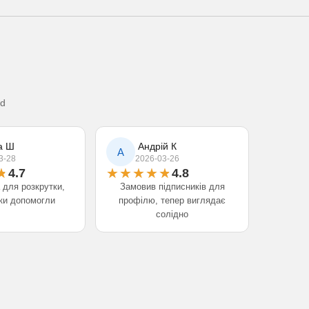
ud
а Ш
Андрій К
А
3-28
2026-03-26
4.7
4.8
для розкрутки,
Замовив підписників для
ки допомогли
профілю, тепер виглядає
солідно