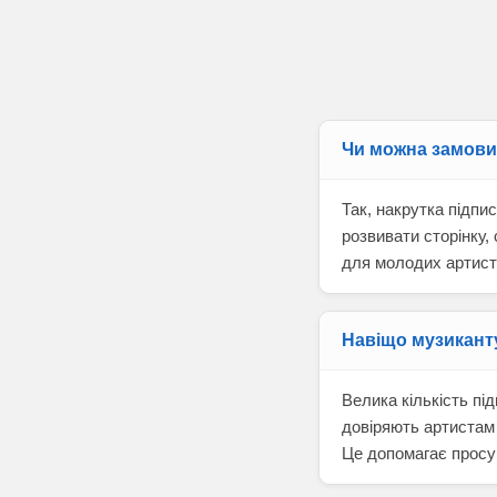
Чи можна замовит
Так, накрутка підпи
розвивати сторінку,
для молодих артисті
Навіщо музиканту
Велика кількість пі
довіряють артистам 
Це допомагає просу