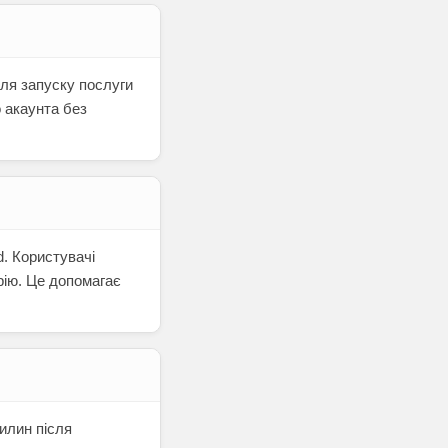
Для запуску послуги
 акаунта без
d. Користувачі
рію. Це допомагає
илин після