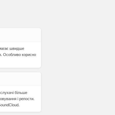
омагає швидше
ів. Особливо корисно
 слухачі більше
овування і репости.
SoundCloud.