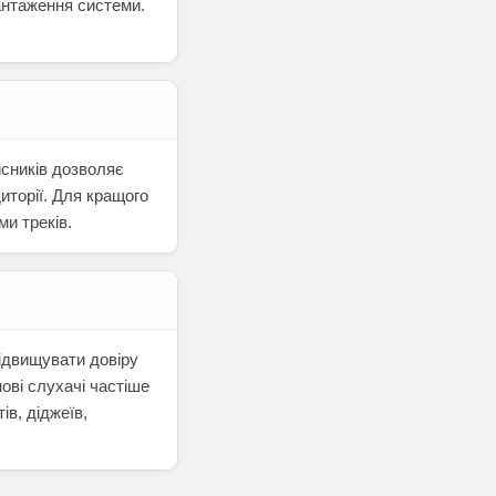
антаження системи.
исників дозволяє
иторії. Для кращого
и треків.
ідвищувати довіру
ові слухачі частіше
ів, діджеїв,