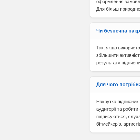
оформлення замовле
Для більш природно
Чи безпечна накр
Так, якщо використо
збільшити активніст
результату підписни
Для чого потрібн
Накрутка підписник
аудиторії та робити
підписуються, слуха
бітмейкерів, артисті