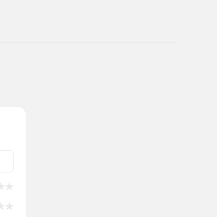
★
★
★
★