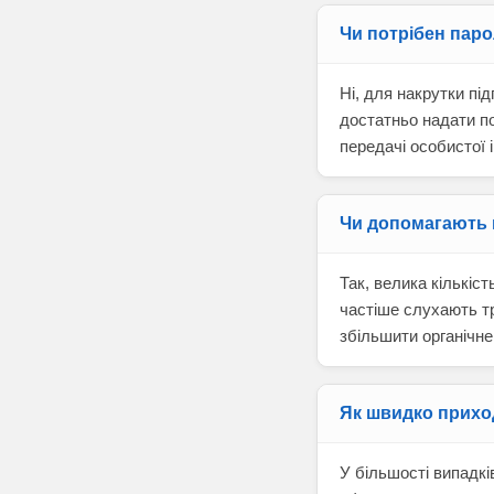
Чи потрібен паро
Ні, для накрутки пі
достатньо надати п
передачі особистої 
Чи допомагають 
Так, велика кількіс
частіше слухають тр
збільшити органічне
Як швидко прихо
У більшості випадкі