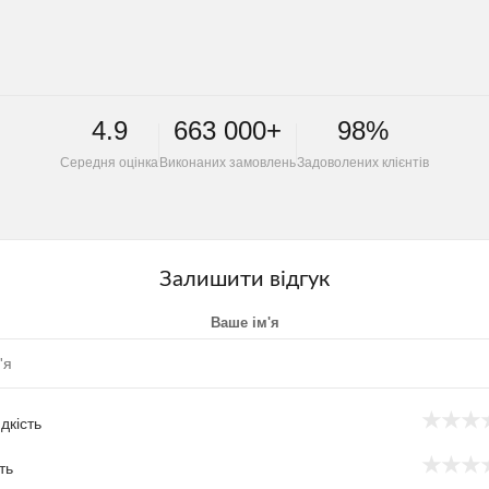
4.9
663 000+
98%
Середня оцінка
Виконаних замовлень
Задоволених клієнтів
Залишити відгук
Ваше ім'я
★
★
★
дкість
★
★
★
ть