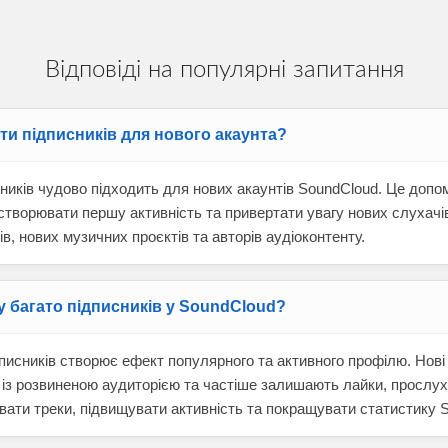
Відповіді на популярні запитання
и підписників для нового акаунта?
сників чудово підходить для нових акаунтів SoundCloud. Це доп
 створювати першу активність та привертати увагу нових слухач
в, нових музичних проєктів та авторів аудіоконтенту.
 багато підписників у SoundCloud?
дписників створює ефект популярного та активного профілю. Нові
із розвиненою аудиторією та частіше залишають лайки, прослух
вати треки, підвищувати активність та покращувати статистику 