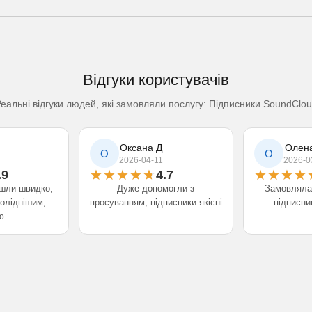
Відгуки користувачів
еальні відгуки людей, які замовляли послугу: Підписники SoundClo
Оксана Д
Олен
О
О
2026-04-11
2026-0
.9
4.7
йшли швидко,
Дуже допомогли з
Замовляла 
соліднішим,
просуванням, підписники якісні
підписни
ю