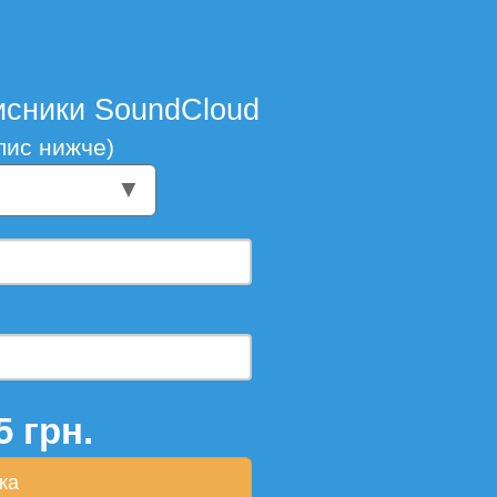
исники SoundCloud
Опис нижче)
▼
5
грн.
ка