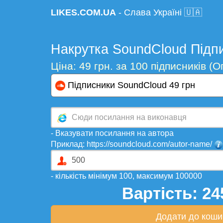
LIKES.COM.UA
- Слава Україні 🇺🇦
Накрутка SoundCloud Підп
Ціна: 49 грн. за 100 підписників (
Підписники SoundCloud 49 грн
- Вказувати посилання на автора
Приклад: https://soundcloud.com/autor-name/
- кількість мінімум 100, максимум 100000
Вартість:
24
Додати до коши