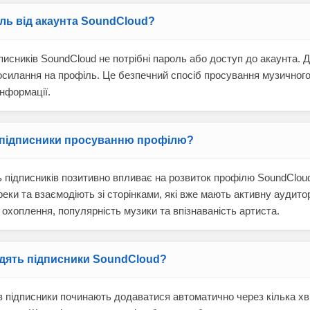
ль від акаунта SoundCloud?
дписників SoundCloud не потрібні пароль або доступ до акаунта. 
осилання на профіль. Це безпечний спосіб просування музичного
інформації.
підписники просуванню профілю?
ть підписників позитивно впливає на розвиток профілю SoundClou
еки та взаємодіють зі сторінками, які вже мають активну аудито
 охоплення, популярність музики та впізнаваність артиста.
дять підписники SoundCloud?
в підписники починають додаватися автоматично через кілька хв