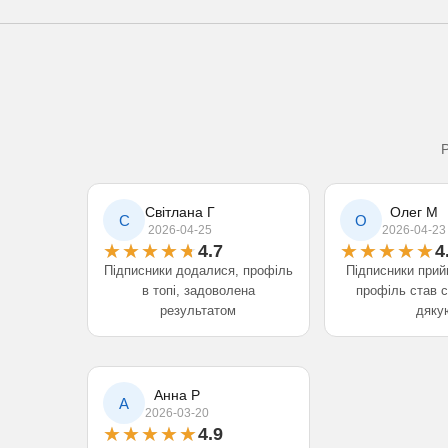
Р
Світлана Г
Олег М
С
О
2026-04-25
2026-04-23
4.7
4
Підписники додалися, профіль
Підписники при
в топі, задоволена
профіль став 
результатом
дяку
Анна Р
А
2026-03-20
4.9