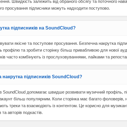
ння. Швидкість залежить від обраного обсягу та поточного нав
го просування підписники можуть надходити поступово.
утка підписників на SoundCloud?
вувати якісне та поступове просування. Безпечна накрутка підп
ь профілю та зробити сторінку більш привабливою для нової ауд
ків часто комбінують із прослуховуваннями, лайками та репостам
а накрутка підписників SoundCloud?
ів SoundCloud допомагає швидше розвивати музичний профіль, п
 акаунт більш популярним. Коли сторінка має багато фоловерів, н
ють треки та взаємодіють із контентом. Це корисно для музикант
в та авторів подкастів.