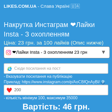
LIKES.COM.UA
- Слава Україні 🇺🇦
Накрутка Инстаграм ❤Лайки
Insta - З охопленням
Ціна: 23 грн. за 100 лайків (Опис нижче)
▼
❤Лайки Insta - З охопленням 23 грн
- Вказувати посилання на публікацію
Приклад: https://www.instagram.com/p/AoCBfQnAyBl/
- кількість мінімум 100, максимум 35000
Вартість:
46
грн.