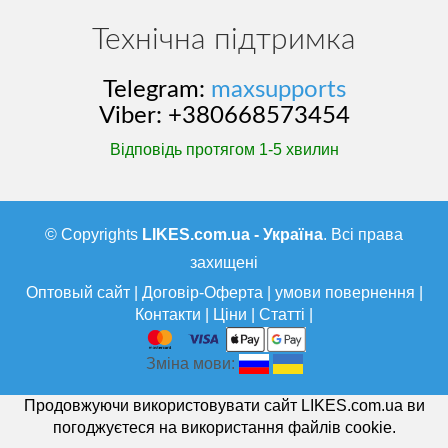
Технічна підтримка
Telegram:
maxsupports
Viber: +380668573454
Відповідь протягом 1-5 хвилин
© Copyrights
LIKES.com.ua - Україна
. Всі права
захищені
Оптовый сайт
|
Договір-Оферта
|
умови повернення
|
Контакти
|
Ціни
|
Статті
|
Зміна мови:
Продовжуючи використовувати сайт LIKES.com.ua ви
погоджуєтеся на використання файлів cookie.