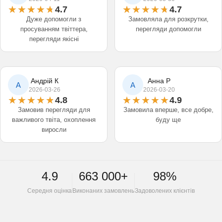
4.7
4.7
Дуже допомогли з
Замовляла для розкрутки,
просуванням твіттера,
перегляди допомогли
перегляди якісні
Андрій К
Анна Р
А
А
2026-03-26
2026-03-20
4.8
4.9
Замовив перегляди для
Замовила вперше, все добре,
важливого твіта, охоплення
буду ще
виросли
4.9
663 000+
98%
Середня оцінка
Виконаних замовлень
Задоволених клієнтів