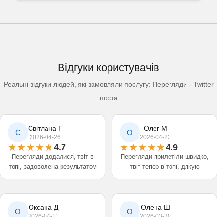
Відгуки користувачів
Реальні відгуки людей, які замовляли послугу: Перегляди - Twitter
поста
Світлана Г
Олег М
С
О
2026-04-26
2026-04-23
4.7
4.9
Перегляди додалися, твіт в
Перегляди прилетіли швидко,
топі, задоволена результатом
твіт тепер в топі, дякую
Оксана Д
Олена Ш
О
О
2026-04-11
2026-03-30